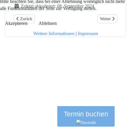
Bitte beachten Sie, dass bei einer Ablehnung womöglich nicht mehr
Details
Zuletzt aktualisiert: 08. September 2024
alle Funktionalitäten der Seite zur Verfügung stehen.
Vorheriger Beitrag: Hausärztliche Grundversorgung
Nächster Beitrag: 
Zurück
Weiter
Akzeptieren
Ablehnen
Weitere Informationen
|
Impressum
Termin buchen