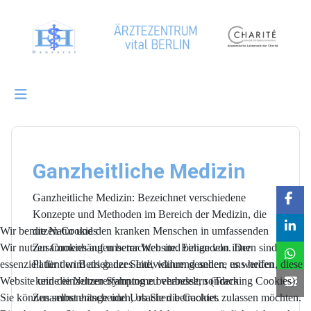
Ganzheitliche Medizin
Ganzheitliche Medizin: Bezeichnet verschiedene
Konzepte und Methoden im Bereich der Medizin, die
die Natur und den kranken Menschen in umfassenden
Wir benutzen Cookies
Zusammenhängen betrachten und behandeln. Der
Wir nutzen Cookies auf unserer Website. Einige von ihnen sind
Patient wird als ganzes Individuum gesehen, es werden
essenziell für den Betrieb der Seite, während andere uns helfen, diese
keine einzelnen Symptome behandelt, sondern
Website und die Nutzererfahrung zu verbessern (Tracking Cookies).
Zusammenhänge und Ursachen betrachtet.
Sie können selbst entscheiden, ob Sie die Cookies zulassen möchten.