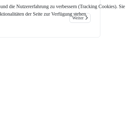
e und die Nutzererfahrung zu verbessern (Tracking Cookies). Sie
tionalitäten der Seite zur Verfügung stehen.
Nächster Beitrag: Alle Laboruntersuc
Weiter